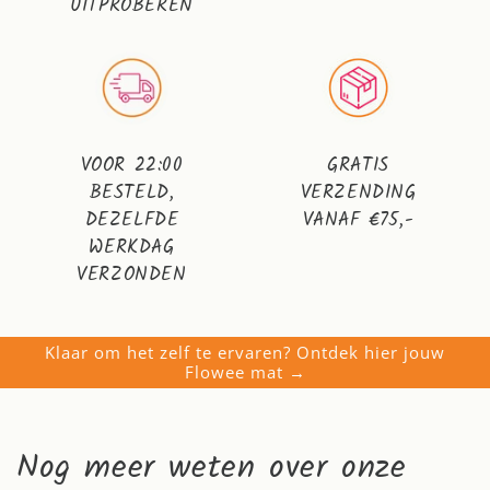
UITPROBEREN
VOOR 22:00
GRATIS
BESTELD,
VERZENDING
DEZELFDE
VANAF €75,-
WERKDAG
VERZONDEN
Klaar om het zelf te ervaren? Ontdek hier jouw
Flowee mat →
Nog meer weten over onze