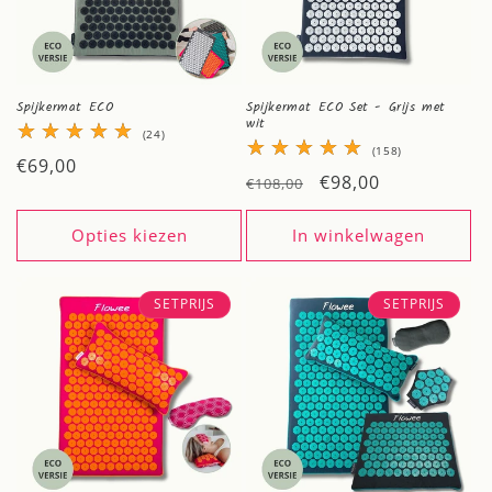
Spijkermat ECO
Spijkermat ECO Set - Grijs met
wit
24
(24)
totaal
158
(158)
Normale
€69,00
aantal
totaal
Normale
Aanbiedingsprijs
€98,00
recensies
aantal
€108,00
prijs
recensies
prijs
Opties kiezen
In winkelwagen
SETPRIJS
SETPRIJS