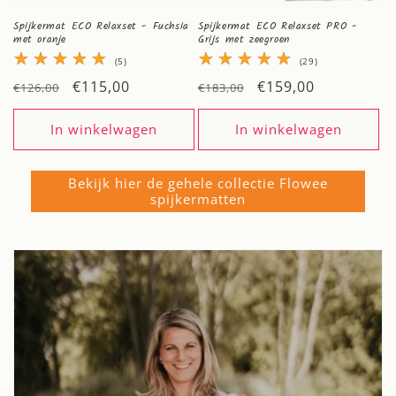
Spijkermat ECO Relaxset - Fuchsia
Spijkermat ECO Relaxset PRO -
met oranje
Grijs met zeegroen
5
29
(5)
(29)
totaal
totaal
Normale
Aanbiedingsprijs
€115,00
Normale
Aanbiedingsprijs
€159,00
aantal
aantal
€126,00
€183,00
recensies
recensies
prijs
prijs
In winkelwagen
In winkelwagen
Bekijk hier de gehele collectie Flowee
spijkermatten