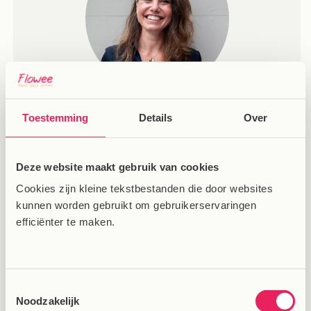
Nikki van der Velden - Oprichtster van The
Toestemming
Details
Over
Breathwork Movement en auteur van Jouw
adem, Jouw medicijn
Deze website maakt gebruik van cookies
Na een lange werkdag kan mijn hoofd vaak nog
alle kanten op razen. De Flowee spijkermat set
Cookies zijn kleine tekstbestanden die door websites
kunnen worden gebruikt om gebruikerservaringen
helpt me keer op keer met ontprikkelen en
efficiënter te maken.
ontspannen.
Toestemmingsselectie
Noodzakelijk