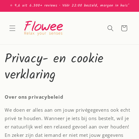
Meteen
⭐️ 9,6 uit 6.300+ reviews • Vóór 22:00 besteld, morgen in huis*
naar de
content
Winkelwagen
Privacy- en cookie
verklaring
Over ons privacybeleid
We doen er alles aan om jouw privégegevens ook echt
privé te houden. Wanneer je iets bij ons bestelt, wil je
er natuurlijk wel een relaxed gevoel aan over houden!
En zeker zijn dat iemand er niet met jouw gegevens