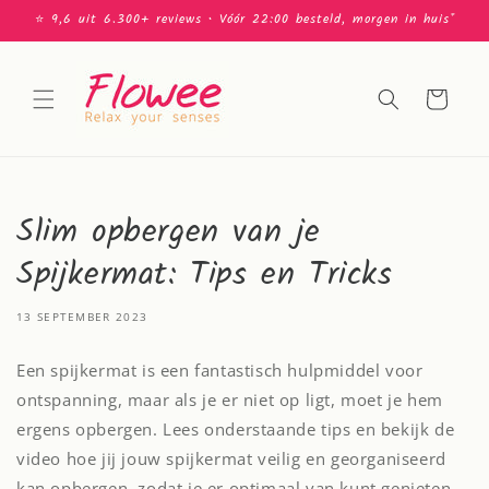
Meteen
⭐️ 9,6 uit 6.300+ reviews • Vóór 22:00 besteld, morgen in huis*
naar de
content
Winkelwagen
Slim opbergen van je
Spijkermat: Tips en Tricks
13 SEPTEMBER 2023
Een spijkermat is een fantastisch hulpmiddel voor
ontspanning, maar als je er niet op ligt, moet je hem
ergens opbergen. Lees onderstaande tips en bekijk de
video hoe jij jouw spijkermat veilig en georganiseerd
kan opbergen, zodat je er optimaal van kunt genieten