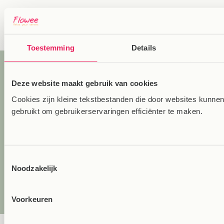
van
1
/
3
Toestemming
Details
Inspiratie en tips
Deze website maakt gebruik van cookies
ontvangen voor meer
Cookies zijn kleine tekstbestanden die door websites kunne
ontspanning?
gebruikt om gebruikerservaringen efficiënter te maken.
Meld je dan hieronder aan voor onze
maandelijkse mail voor een relaxter leven:
Toestemmingsselectie
Noodzakelijk
E‑mail
Voorkeuren