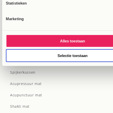
Statistieken
Flowee Spijkermat
Marketing
Spijkermat
Spijkermat kopen
Alles toestaan
Spijkermat ECO
Selectie toestaan
Spijkermat SET
Spijkerkussen
Acupressuur mat
Acupunctuur mat
Shakti mat