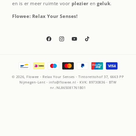
en is er meer ruimte voor
plezier
en
geluk
.
Flowee: Relax Your Senses!
Facebook
Instagram
YouTube
TikTok
Betaalmethoden
© 2026,
Flowee - Relax Your Senses
- Tintorettohof 37, 6663 PP
Nijmegen-Lent - info@flowee.nl - KVK: 89730836 - BTW
nr.:NL865081761B01