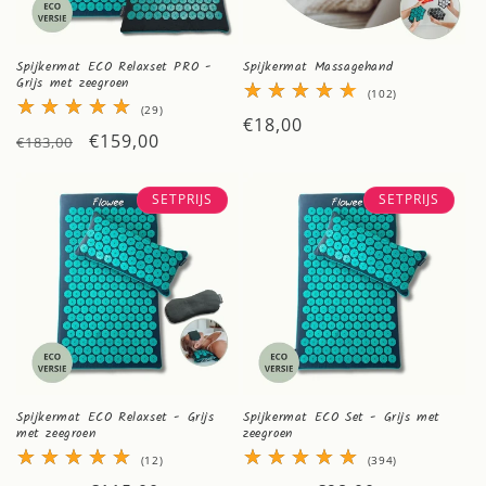
Spijkermat ECO Relaxset PRO -
Spijkermat Massagehand
Grijs met zeegroen
102
(102)
totaal
29
(29)
Normale
€18,00
aantal
totaal
Normale
Aanbiedingsprijs
€159,00
recensies
aantal
€183,00
prijs
recensies
prijs
SETPRIJS
SETPRIJS
Spijkermat ECO Relaxset - Grijs
Spijkermat ECO Set - Grijs met
met zeegroen
zeegroen
12
394
(12)
(394)
totaal
totaal