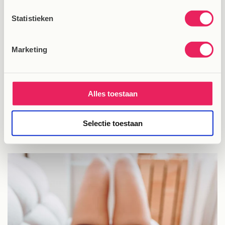
⭑⭑⭑⭑⭑
Ik merk na een paar dagen gebruik al een
Statistieken
verschil. Meer energie, meer ontspannen in
hoofd en lijf en veel beter geslapen. Een
Marketing
aanwinst voor je fysieke en mentale gezondheid.
Bianca Verhoeven
Alles toestaan
Meer spijkermat ervaringen
Selectie toestaan