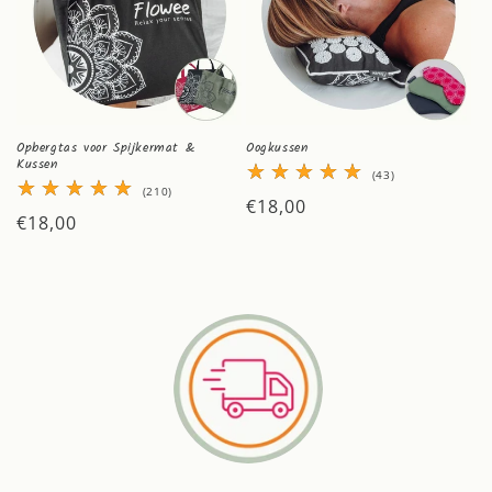
Opbergtas voor Spijkermat &
Oogkussen
Kussen
43
(43)
totaal
210
(210)
Normale
€18,00
aantal
totaal
Normale
€18,00
recensies
aantal
prijs
recensies
prijs