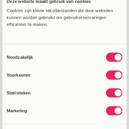
Deze website maakt gebruik van cookies
de Flowee spijkermat toch niets voor jou is?
Geen probleem! Je kunt gemakkelijk
Cookies zijn kleine tekstbestanden die door websites
kunnen worden gebruikt om gebruikerservaringen
retourneren, waarna we het volledige bedrag
efficiënter te maken.
op jouw rekening terugstorten.
Bestel hier en ervaar het zelf
Toestemmingsselectie
Noodzakelijk
Voorkeuren
Statistieken
Marketing
Ontdek hoe je de Flowee