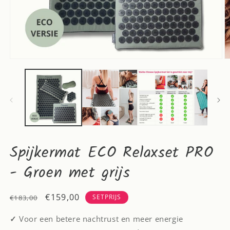
Spijkermat ECO Relaxset PRO
- Groen met grijs
Normale
Aanbiedingsprijs
€159,00
SETPRIJS
€183,00
prijs
✓
Voor een betere nachtrust en meer energie