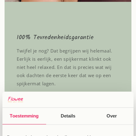
100% Tevredenheidsgarantie
Twijfel je nog? Dat begrijpen wij helemaal.
Eerlijk is eerlijk, een spijkermat klinkt ook
niet heel relaxed. En dat is precies wat wij
ook dachten de eerste keer dat we op een
spijkermat lagen.
Maar we weten zeker dat iedereen de
ontspanning op de spijkermat kan ervaren
en daarom kun je 60 dagen gebruikmaken
Toestemming
Details
Over
van de proefperiode!
Kom je binnen deze tijd tot de conclusie dat