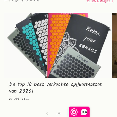
Alles bekijken
De top 10 best verkochte spijkermatten
van 2026!
23 JULI 2026
9,6
van
1
/
3