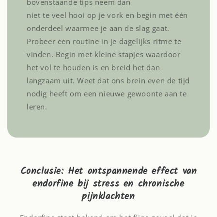
bovenstaande tips neem dan
niet te veel hooi op je vork en begin met één
onderdeel waarmee je aan de slag gaat.
Probeer een routine in je dagelijks ritme te
vinden. Begin met kleine stapjes waardoor
het vol te houden is en breid het dan
langzaam uit. Weet dat ons brein even de tijd
nodig heeft om een nieuwe gewoonte aan te
leren.
Conclusie: Het ontspannende effect van
endorfine bij stress en chronische
pijnklachten