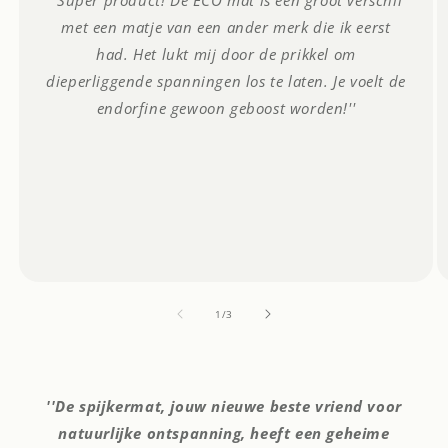
''Super product! De ECO mat is een groot verschil
met een matje van een ander merk die ik eerst
had. Het lukt mij door de prikkel om
dieperliggende spanningen los te laten. Je voelt de
endorfine gewoon geboost worden!''
van
1
/
3
''De spijkermat, jouw nieuwe beste vriend voor
natuurlijke ontspanning, heeft een geheime