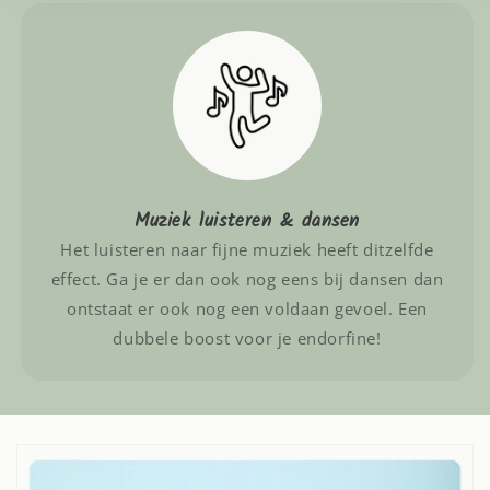
Muziek luisteren & dansen
Het luisteren naar fijne muziek heeft ditzelfde
effect. Ga je er dan ook nog eens bij dansen dan
ontstaat er ook nog een voldaan gevoel. Een
dubbele boost voor je endorfine!