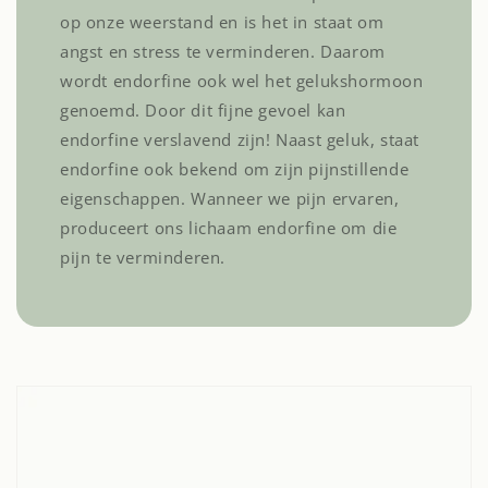
op onze weerstand en is het in staat om
angst en stress te verminderen. Daarom
wordt endorfine ook wel het gelukshormoon
genoemd. Door dit fijne gevoel kan
endorfine verslavend zijn! Naast geluk, staat
endorfine ook bekend om zijn pijnstillende
eigenschappen. Wanneer we pijn ervaren,
produceert ons lichaam endorfine om die
pijn te verminderen.