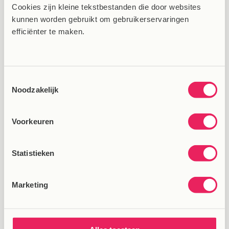
Cookies zijn kleine tekstbestanden die door websites
2 JUNI 2025
MANON VAN ELK
kunnen worden gebruikt om gebruikerservaringen
efficiënter te maken.
3
…
1
2
4
5
9
Toestemmingsselectie
Noodzakelijk
Voorkeuren
Uitverkocht
Statistieken
Marketing