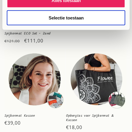
Alles toestaan
Spijkermat Massagehand
Normale
€18,00
prijs
Selectie toestaan
Spijkermat ECO Set - Zand
Normale
Aanbiedingsprijs
€111,00
€121,00
prijs
Spijkermat Kussen
Opbergtas voor Spijkermat &
Kussen
Normale
€39,00
Normale
€18,00
prijs